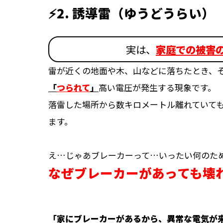
⚡2. 誘導雷
（ゆうどうらい）
実は、
家庭での被害
雷が近くの地面や木、山などに落ちたとき、
「
つられて
」
高い電圧が発生する現象です。
落雷した場所から数キロメートル離れていて
ます。
え…じゃあブレーカーって…いったい何のた
なぜブレーカーがあっても壊
「家にブレーカーがあるから、異常な電気が