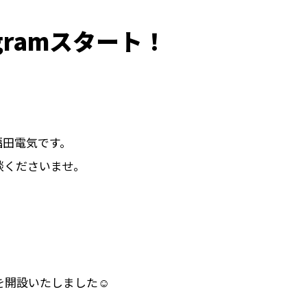
agramスタート！
福田電気です。
談くださいませ。
amを開設いたしました☺